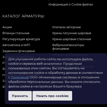
Информация о Cookie файлах
КАТАЛОГ АРМАТУРЫ:
Акции
Клапаны запорные
Фланцы стальные
Краны латунные шаровые
Регулирующая арматура
Краны шаровые стальные
Автоматика и КИП
Виброкомпенсаторы
фланцевые
Задвижки фланцевые
Метизы крепеж хомуты
Затворы поворотные
Для улучшения работы сайта мы используем файлы
Уплотнительные материалы
Регуляторы давления воды
cookie и сервисы веб-аналитики. Продолжая
Отводы переходы тройники
пользоваться этим сайтом, Вы соглашаетесь на
Фильтры для воды
использование cookie и обработку данных в соответствии
Прочая продукция
Насосное оборудование
с
Политикой
ООО «Инженерные системы» в отношении
Трубы и фитинги
Заглушки фланцевые
обработки персональных данных. Вы можете отключить
файлы cookie в настройках Вашего браузера.
Фитинги резьбовые
Принять
Узнать про cookies