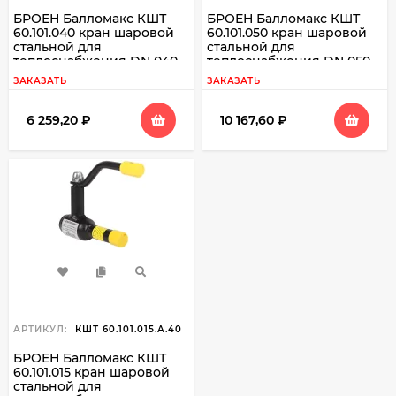
БРОЕН Балломакс КШТ
БРОЕН Балломакс КШТ
60.101.040 кран шаровой
60.101.050 кран шаровой
стальной для
стальной для
теплоснабжения DN 040
теплоснабжения DN 050
PN 40 резьба вн./свар
PN 40 резьба вн./свар
ЗАКАЗАТЬ
ЗАКАЗАТЬ
6 259,20
₽
10 167,60
₽
АРТИКУЛ:
КШТ 60.101.015.А.40
БРОЕН Балломакс КШТ
60.101.015 кран шаровой
стальной для