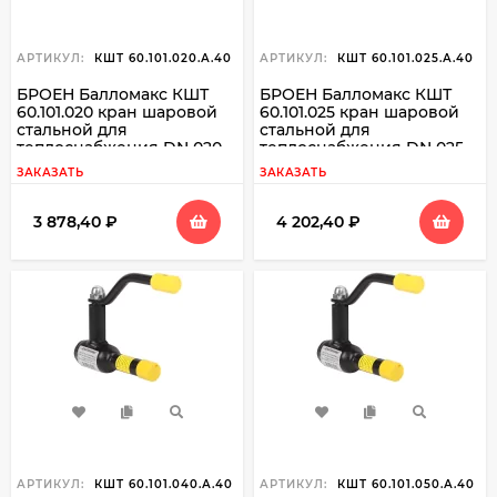
АРТИКУЛ:
КШТ 60.101.020.А.40
АРТИКУЛ:
КШТ 60.101.025.А.40
БРОЕН Балломакс КШТ
БРОЕН Балломакс КШТ
60.101.020 кран шаровой
60.101.025 кран шаровой
стальной для
стальной для
теплоснабжения DN 020
теплоснабжения DN 025
PN 40 резьба вн./свар
PN 40 резьба вн./свар
ЗАКАЗАТЬ
ЗАКАЗАТЬ
3 878,40
₽
4 202,40
₽
АРТИКУЛ:
КШТ 60.101.040.А.40
АРТИКУЛ:
КШТ 60.101.050.А.40