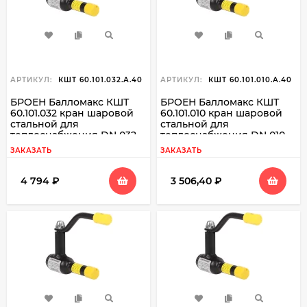
АРТИКУЛ:
КШТ 60.101.032.А.40
АРТИКУЛ:
КШТ 60.101.010.А.40
БРОЕН Балломакс КШТ
БРОЕН Балломакс КШТ
60.101.032 кран шаровой
60.101.010 кран шаровой
стальной для
стальной для
теплоснабжения DN 032
теплоснабжения DN 010
PN 40 резьба вн./свар
PN 40 резьба вн./свар
ЗАКАЗАТЬ
ЗАКАЗАТЬ
4 794
₽
3 506,40
₽