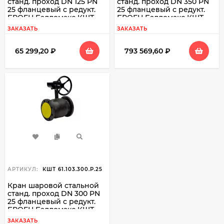
станд. проход DN 125 PN
станд. проход DN 350 PN
25 фланцевый с редукт.
25 фланцевый с редукт.
БРОЕН Балломакс КШТ
БРОЕН Балломакс КШТ
61.103.125
61.103.350
ЗАКАЗАТЬ
ЗАКАЗАТЬ
65 299,20
₽
793 569,60
₽
АРТИКУЛ:
КШТ 61.103.300.Р.25
Кран шаровой стальной
станд. проход DN 300 PN
25 фланцевый с редукт.
БРОЕН Балломакс КШТ
61.103.300
ЗАКАЗАТЬ