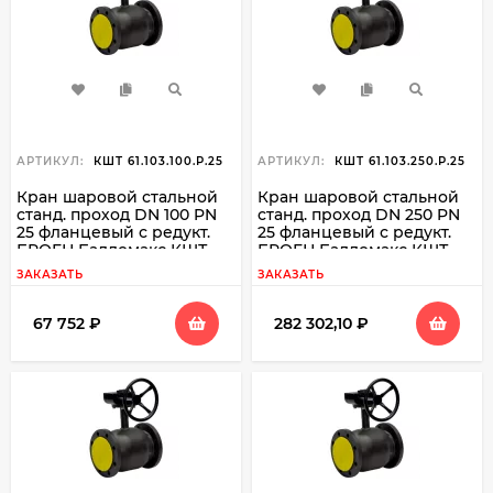
АРТИКУЛ:
КШТ 61.103.100.Р.25
АРТИКУЛ:
КШТ 61.103.250.Р.25
Кран шаровой стальной
Кран шаровой стальной
станд. проход DN 100 PN
станд. проход DN 250 PN
25 фланцевый с редукт.
25 фланцевый с редукт.
БРОЕН Балломакс КШТ
БРОЕН Балломакс КШТ
61.103.100
61.103.250
ЗАКАЗАТЬ
ЗАКАЗАТЬ
67 752
₽
282 302,10
₽